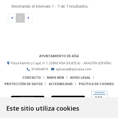
Mostrando el intervalo 1 - 7 de 7 resultados.
1
AYUNTAMIENTO DE AÍSA
Plaza Ramón y Cajal, nº 1
22860
AÍSA (HUESCA)
- ARAGÓN
(ESPAÑA)
974364679
aytoaisa@aytoaisa.com
CONTACTO
MAPA WEB
AVISO LEGAL
PROTECCIÓN DE DATOS
ACCESIBILIDAD
POLÍTICA DE COOKIES
ENLACE
Este sitio utiliza cookies