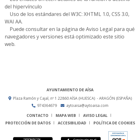
del hipervínculo
Uso de los estándares del W3C: XHTML 1.0, CSS 3.0,
WAI AA.
Puede consultar en la página de Aviso Legal para qué
navegadores y versiones está optimizado este sitio
web.
AYUNTAMIENTO DE AÍSA
Plaza Ramón y Cajal, nº 1
22860
AÍSA (HUESCA)
- ARAGÓN
(ESPAÑA)
974364679
aytoaisa@aytoaisa.com
CONTACTO
MAPA WEB
AVISO LEGAL
PROTECCIÓN DE DATOS
ACCESIBILIDAD
POLÍTICA DE COOKIES
ENLACE