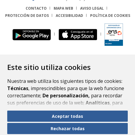
CONTACTO
MAPA WEB
AVISO LEGAL
PROTECCIÓN DE DATOS
ACCESIBILIDAD
POLÍTICA DE COOKIES
ENLACE
Este sitio utiliza cookies
Nuestra web utiliza los siguientes tipos de cookies:
Técnicas
, imprescindibles para que la web funcione
correctamente;
De personalización,
para recordar
sus preferencias de uso de la web;
Analíticas
, para
mejorar el funcionamiento de la web y sus servicios.
Aceptar todas
Si acepta pulsando el botón
“Aceptar todas”
Rechazar todas
consideramos que acepta su uso. Si pulsa el botón