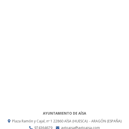
AYUNTAMIENTO DE AÍSA
Plaza Ramón y Cajal, nº 1
22860
AÍSA (HUESCA)
- ARAGÓN
(ESPAÑA)
974364679
aytoaisa@aytoaisa.com