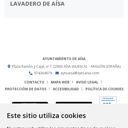
LAVADERO DE AÍSA
AYUNTAMIENTO DE AÍSA
Plaza Ramón y Cajal, nº 1
22860
AÍSA (HUESCA)
- ARAGÓN
(ESPAÑA)
974364679
aytoaisa@aytoaisa.com
CONTACTO
MAPA WEB
AVISO LEGAL
PROTECCIÓN DE DATOS
ACCESIBILIDAD
POLÍTICA DE COOKIES
ENLACE
Este sitio utiliza cookies