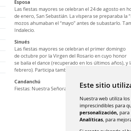
Esposa
Las fiestas mayores se celebran el 24 de agosto en h
de enero, San Sebastián. La víspera se preparaba la “m
mozos ahumaban el “mayo” antes de subastarlo. Tamb
Indalecio.
Sinués
Las fiestas mayores se celebran el primer domingo
de octubre por la Virgen del Rosario en cuyo honor
se baila el dance (recuperado en los últimos años), y
febrero). Participa también en la romería del Voto de 
Candanchú
Este sitio utili
Fiestas: Nuestra Señora de las Nieves y San Pastor; 5
Nuestra web utiliza los
imprescindibles para q
personalización,
para 
Analíticas
, para mejora