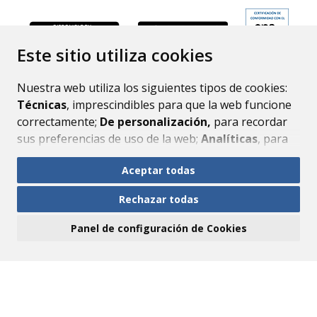
ENLACE
Este sitio utiliza cookies
Nuestra web utiliza los siguientes tipos de cookies:
Técnicas
, imprescindibles para que la web funcione
correctamente;
De personalización,
para recordar
sus preferencias de uso de la web;
Analíticas
, para
mejorar el funcionamiento de la web y sus servicios.
Aceptar todas
Si acepta pulsando el botón
“Aceptar todas”
Rechazar todas
consideramos que acepta su uso. Si pulsa el botón
“Rechazar todas”
o continúa navegando sin realizar
Panel de configuración de Cookies
ninguna acción, se guardarán las cookies técnicas
imprescindibles. Para personalizar sus preferencias
acceda al
“Panel de configuración de cookies”.
Puede consultar más información, cómo
configurarlas y posibles riesgos en nuestra
Política