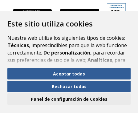
ENLACE
Este sitio utiliza cookies
Nuestra web utiliza los siguientes tipos de cookies:
Técnicas
, imprescindibles para que la web funcione
correctamente;
De personalización,
para recordar
sus preferencias de uso de la web;
Analíticas
, para
mejorar el funcionamiento de la web y sus servicios.
Aceptar todas
Si acepta pulsando el botón
“Aceptar todas”
Rechazar todas
consideramos que acepta su uso. Si pulsa el botón
“Rechazar todas”
o continúa navegando sin realizar
Panel de configuración de Cookies
ninguna acción, se guardarán las cookies técnicas
imprescindibles. Para personalizar sus preferencias
acceda al
“Panel de configuración de cookies”.
Puede consultar más información, cómo
configurarlas y posibles riesgos en nuestra
Política