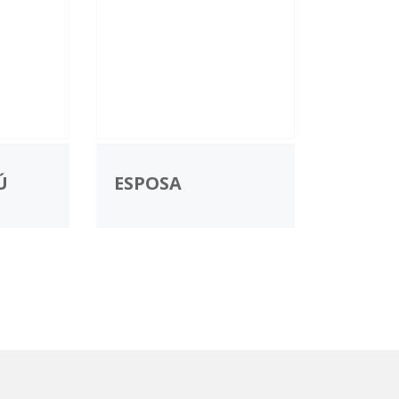
Ú
ESPOSA