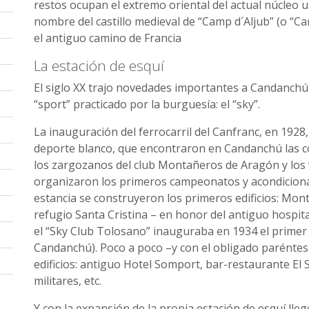
restos ocupan el extremo oriental del actual núcleo
nombre del castillo medieval de “Camp d´Aljub” (o “Can
el antiguo camino de Francia
La estación de esquí
El siglo XX trajo novedades importantes a Candanchú
“sport” practicado por la burguesía: el “sky”.
La inauguración del ferrocarril del Canfranc, en 1928, 
deporte blanco, que encontraron en Candanchú las co
los zargozanos del club Montañeros de Aragón y los 
organizaron los primeros campeonatos y acondicionaron
estancia se construyeron los primeros edificios: Mon
refugio Santa Cristina – en honor del antiguo hospita
el “Sky Club Tolosano” inauguraba en 1934 el primer
Candanchú). Poco a poco –y con el obligado paréntesi
edificios: antiguo Hotel Somport, bar-restaurante El S
militares, etc.
Y con la expansión de la propia estación de esquí ll