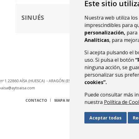
Este sitio utili
SINUÉS
Nuestra web utiliza los
imprescindibles para q
personalización,
para 
Analíticas
, para mejora
Si acepta pulsando el 
uso. Si pulsa el botón
“
ninguna acción, se guar
personalizar sus prefe
 nº 1
22860
AÍSA (HUESCA)
- ARAGÓN
(ESPAÑA)
cookies”.
oaisa@aytoaisa.com
Puede consultar más in
CONTACTO
MAPA WEB
AVISO LEGAL
PROTECCIÓN 
nuestra
Política de Coo
Aceptar todas
Re