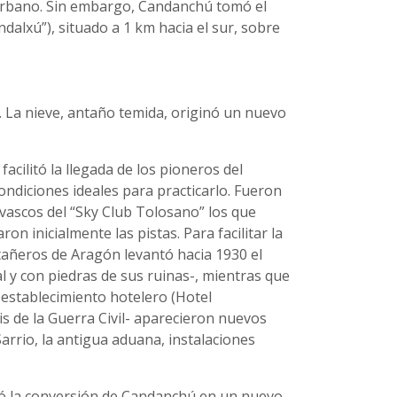
 urbano. Sin embargo, Candanchú tomó el
dalxú”), situado a 1 km hacia el sur, sobre
. La nieve, antaño temida, originó un nuevo
facilitó la llegada de los pioneros del
ndiciones ideales para practicarlo. Fueron
vascos del “Sky Club Tolosano” los que
 inicialmente las pistas. Para facilitar la
tañeros de Aragón levantó hacia 1930 el
l y con piedras de sus ruinas-, mientras que
 establecimiento hotelero (Hotel
s de la Guerra Civil- aparecieron nuevos
arrio, la antigua aduana, instalaciones
egó la conversión de Candanchú en un nuevo