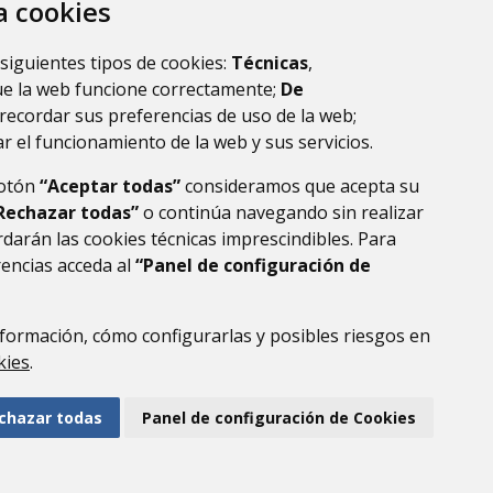
za cookies
 siguientes tipos de cookies:
Técnicas
,
ue la web funcione correctamente;
De
recordar sus preferencias de uso de la web;
r el funcionamiento de la web y sus servicios.
botón
“Aceptar todas”
consideramos que acepta su
Rechazar todas”
o continúa navegando sin realizar
darán las cookies técnicas imprescindibles. Para
rencias acceda al
“Panel de configuración de
formación, cómo configurarlas y posibles riesgos en
DE DATOS
ACCESIBILIDAD
POLÍTICA DE COOKIES
kies
.
ENLACE EXTERNO AL
chazar todas
Panel de configuración de Cookies