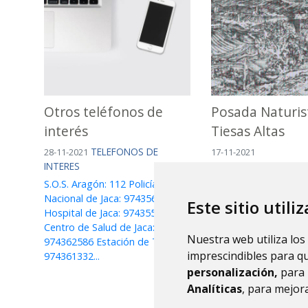
Otros teléfonos de
Posada Naturis
interés
Tiesas Altas
TELEFONOS DE
28-11-2021
17-11-2021
INTERES
S.O.S. Aragón: 112 Policía
Nacional de Jaca: 974356760
Este sitio utili
Hospital de Jaca: 974355331
Centro de Salud de Jaca:
Nuestra web utiliza los
974362586 Estación de Tren:
imprescindibles para q
974361332...
personalización,
para 
Analíticas
, para mejora