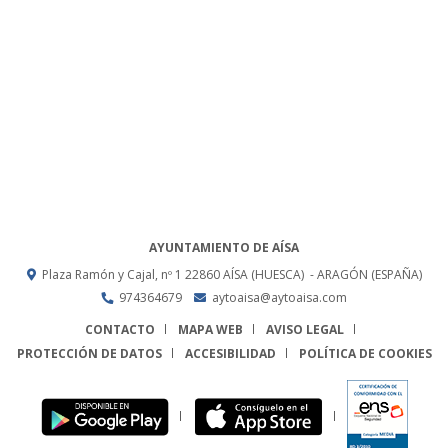
AYUNTAMIENTO DE AÍSA
Plaza Ramón y Cajal, nº 1
22860
AÍSA (HUESCA)
- ARAGÓN
(ESPAÑA)
974364679
aytoaisa@aytoaisa.com
CONTACTO
MAPA WEB
AVISO LEGAL
PROTECCIÓN DE DATOS
ACCESIBILIDAD
POLÍTICA DE COOKIES
ENLACE