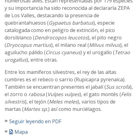
numerosas aves. Están representadas por 179 especies
y su importancia ha sido reconocida al declararla ZEPA
de Los Valles, destacando la presencia de
quebrantahuesos (
Gypaetus barbatus
), especie
catalogada como en peligro de extinción, el pico
dorsiblanco (
Dendrocopos leucotos
), el pito negro
(
Dryocopus martius
), el milano real (
Milvus milvus
), el
aguilucho pálido (
Circus cyaneus
) y el urogallo (
Tetrao
urogallus
), entre otras.
Entre los mamíferos silvestres, el rey de las altas
cumbres es el rebeco o sarrio (Rupicapra pyrenaica).
También se encuentran presentes el jabalí (
Sus scrofa
),
el zorro o
rabosa
(
Vulpes vulpes
), el gato montés (
Felis
silvestris
), el tejón (
Meles meles
), varios tipos de
martas (
Martes sp.
) así como murciélagos.
Seguir leyendo en PDF
Mapa