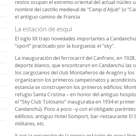
restos ocupan el extremo oriental del actual núcleo
nombre del castillo medieval de “Camp d´Aljub” (o “Can
el antiguo camino de Francia
La estación de esquí
El siglo XX trajo novedades importantes a Candanchú
“sport” practicado por la burguesía: el “sky”.
La inauguración del ferrocarril del Canfranc, en 1928, 
deporte blanco, que encontraron en Candanchú las co
los zargozanos del club Montañeros de Aragón y los 
organizaron los primeros campeonatos y acondicionaron
estancia se construyeron los primeros edificios: Mon
refugio Santa Cristina – en honor del antiguo hospita
el “Sky Club Tolosano” inauguraba en 1934 el primer
Candanchú). Poco a poco –y con el obligado paréntesi
edificios: antiguo Hotel Somport, bar-restaurante El S
militares, etc.
Y con la expansión de la propia estación de esquí ll