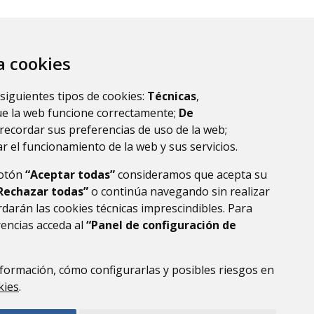
za cookies
 siguientes tipos de cookies:
Técnicas
,
ue la web funcione correctamente;
De
recordar sus preferencias de uso de la web;
r el funcionamiento de la web y sus servicios.
botón
“Aceptar todas”
consideramos que acepta su
Rechazar todas”
o continúa navegando sin realizar
darán las cookies técnicas imprescindibles. Para
rencias acceda al
“Panel de configuración de
DE DATOS
ACCESIBILIDAD
POLÍTICA DE COOKIES
ENLACE EXTERNO AL
formación, cómo configurarlas y posibles riesgos en
kies
.