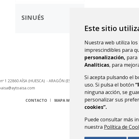
SINUÉS
Este sitio utili
Nuestra web utiliza los
imprescindibles para q
personalización,
para 
Analíticas
, para mejora
Si acepta pulsando el 
 nº 1
22860
AÍSA (HUESCA)
- ARAGÓN
(ESPAÑA)
uso. Si pulsa el botón
“
oaisa@aytoaisa.com
ninguna acción, se guar
personalizar sus prefe
CONTACTO
MAPA WEB
AVISO LEGAL
PROTECCIÓN 
cookies”.
Puede consultar más in
nuestra
Política de Coo