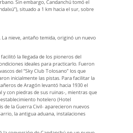
 urbano. Sin embargo, Candanchú tomó el
dalxú”), situado a 1 km hacia el sur, sobre
. La nieve, antaño temida, originó un nuevo
facilitó la llegada de los pioneros del
ndiciones ideales para practicarlo. Fueron
vascos del “Sky Club Tolosano” los que
 inicialmente las pistas. Para facilitar la
tañeros de Aragón levantó hacia 1930 el
l y con piedras de sus ruinas-, mientras que
 establecimiento hotelero (Hotel
s de la Guerra Civil- aparecieron nuevos
arrio, la antigua aduana, instalaciones
egó la conversión de Candanchú en un nuevo