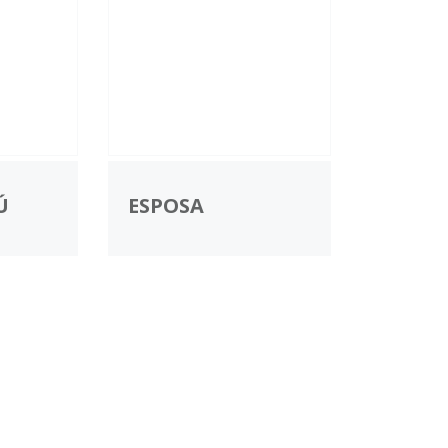
Ú
ESPOSA