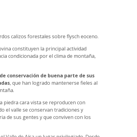
dos calizos forestales sobre flysch eoceno.
vina constituyen la principal actividad
cia condicionada por el clima de montaña,
 de conservación de buena parte de sus
adas
, que han logrado mantenerse fieles al
ontaña.
la piedra cara vista se reproducen con
o el valle se conservan tradiciones y
ia de sus gentes y que conviven con los
el Valle de Aísa un lugar privilegiado. Desde