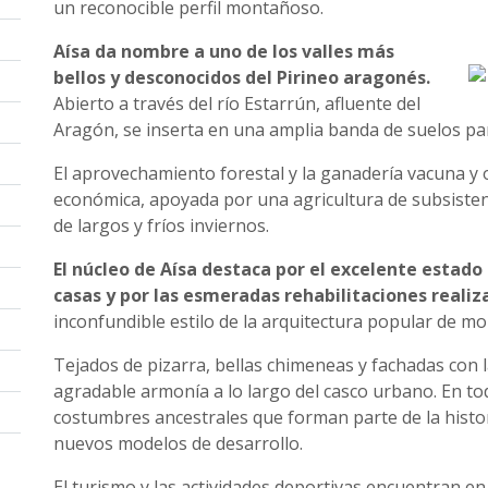
un reconocible perfil montañoso.
Aísa da nombre a uno de los valles más
bellos y desconocidos del Pirineo aragonés.
Abierto a través del río Estarrún, afluente del
Aragón, se inserta en una amplia banda de suelos par
El aprovechamiento forestal y la ganadería vacuna y o
económica, apoyada por una agricultura de subsisten
de largos y fríos inviernos.
El núcleo de Aísa destaca por el excelente estado
casas y por las esmeradas rehabilitaciones realiz
inconfundible estilo de la arquitectura popular de m
Tejados de pizarra, bellas chimeneas y fachadas con 
agradable armonía a lo largo del casco urbano. En tod
costumbres ancestrales que forman parte de la histor
nuevos modelos de desarrollo.
El turismo y las actividades deportivas encuentran en 