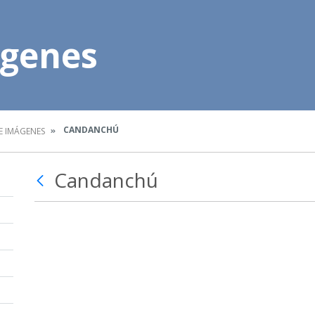
ágenes
CANDANCHÚ
E IMÁGENES
Candanchú