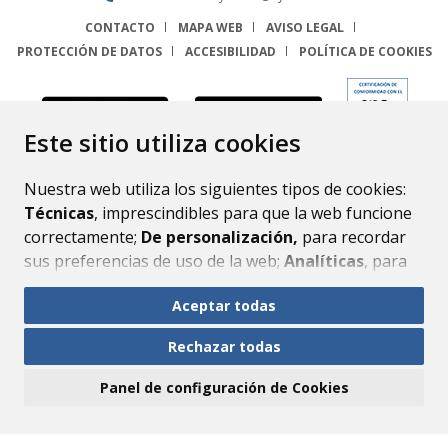
CONTACTO
MAPA WEB
AVISO LEGAL
PROTECCIÓN DE DATOS
ACCESIBILIDAD
POLÍTICA DE COOKIES
ENLACE
Este sitio utiliza cookies
Nuestra web utiliza los siguientes tipos de cookies:
Técnicas
, imprescindibles para que la web funcione
correctamente;
De personalización,
para recordar
sus preferencias de uso de la web;
Analíticas
, para
mejorar el funcionamiento de la web y sus servicios.
Aceptar todas
Si acepta pulsando el botón
“Aceptar todas”
Rechazar todas
consideramos que acepta su uso. Si pulsa el botón
“Rechazar todas”
o continúa navegando sin realizar
Panel de configuración de Cookies
ninguna acción, se guardarán las cookies técnicas
imprescindibles. Para personalizar sus preferencias
acceda al
“Panel de configuración de cookies”.