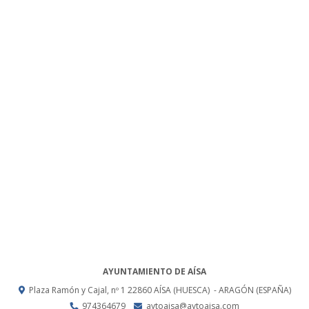
AYUNTAMIENTO DE AÍSA
Plaza Ramón y Cajal, nº 1
22860
AÍSA (HUESCA)
- ARAGÓN
(ESPAÑA)
974364679
aytoaisa@aytoaisa.com