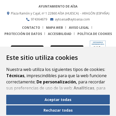
AYUNTAMIENTO DE AÍSA
Plaza Ramón y Cajal, nº 1
22860
AÍSA (HUESCA)
- ARAGÓN
(ESPAÑA)
974364679
aytoaisa@aytoaisa.com
CONTACTO
MAPA WEB
AVISO LEGAL
PROTECCIÓN DE DATOS
ACCESIBILIDAD
POLÍTICA DE COOKIES
ENLACE
Este sitio utiliza cookies
Nuestra web utiliza los siguientes tipos de cookies:
Técnicas
, imprescindibles para que la web funcione
correctamente;
De personalización,
para recordar
sus preferencias de uso de la web;
Analíticas
, para
mejorar el funcionamiento de la web y sus servicios.
Aceptar todas
Si acepta pulsando el botón
“Aceptar todas”
Rechazar todas
consideramos que acepta su uso. Si pulsa el botón