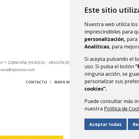
Este sitio utili
Nuestra web utiliza los
imprescindibles para q
personalización,
para 
Analíticas
, para mejora
Si acepta pulsando el 
 nº 1
22860
AÍSA (HUESCA)
- ARAGÓN
(ESPAÑA)
uso. Si pulsa el botón
“
oaisa@aytoaisa.com
ninguna acción, se guar
personalizar sus prefe
CONTACTO
MAPA WEB
AVISO LEGAL
PROTECCIÓN 
cookies”.
Puede consultar más in
nuestra
Política de Coo
Aceptar todas
Re