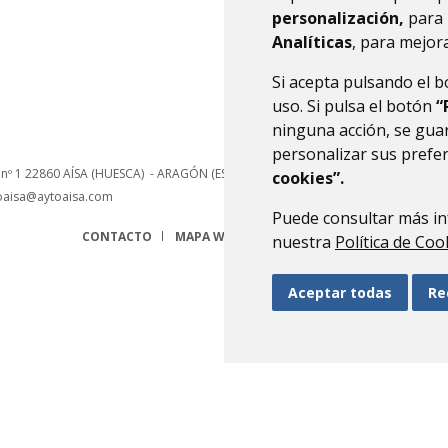
personalización,
para 
Analíticas
, para mejora
Si acepta pulsando el 
uso. Si pulsa el botón
“
ninguna acción, se guar
personalizar sus prefe
 nº 1
22860
AÍSA (HUESCA)
- ARAGÓN
(ESPAÑA)
cookies”.
oaisa@aytoaisa.com
Puede consultar más in
CONTACTO
MAPA WEB
AVISO LEGAL
PROTECCIÓN 
nuestra
Política de Coo
Aceptar todas
Re