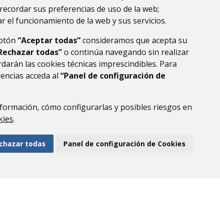
recordar sus preferencias de uso de la web;
r el funcionamiento de la web y sus servicios.
botón
“Aceptar todas”
consideramos que acepta su
Rechazar todas”
o continúa navegando sin realizar
darán las cookies técnicas imprescindibles. Para
rencias acceda al
“Panel de configuración de
formación, cómo configurarlas y posibles riesgos en
DE DATOS
ACCESIBILIDAD
POLÍTICA DE COOKIES
kies
.
ENLACE EXTERNO AL
chazar todas
Panel de configuración de Cookies