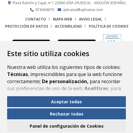
Plaza Ramón y Cajal, nº 1
22860
AÍSA (HUESCA)
- ARAGÓN
(ESPAÑA)
974364679
aytoaisa@aytoaisa.com
CONTACTO
MAPA WEB
AVISO LEGAL
PROTECCIÓN DE DATOS
ACCESIBILIDAD
POLÍTICA DE COOKIES
ENLACE
Este sitio utiliza cookies
Nuestra web utiliza los siguientes tipos de cookies:
Técnicas
, imprescindibles para que la web funcione
correctamente;
De personalización,
para recordar
sus preferencias de uso de la web;
Analíticas
, para
mejorar el funcionamiento de la web y sus servicios.
Aceptar todas
Si acepta pulsando el botón
“Aceptar todas”
Rechazar todas
consideramos que acepta su uso. Si pulsa el botón
“Rechazar todas”
o continúa navegando sin realizar
Panel de configuración de Cookies
ninguna acción, se guardarán las cookies técnicas