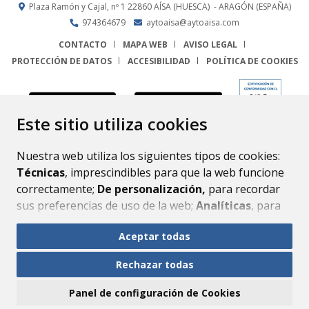
Plaza Ramón y Cajal, nº 1
22860
AÍSA (HUESCA)
- ARAGÓN
(ESPAÑA)
974364679
aytoaisa@aytoaisa.com
CONTACTO
MAPA WEB
AVISO LEGAL
PROTECCIÓN DE DATOS
ACCESIBILIDAD
POLÍTICA DE COOKIES
ENLACE
Este sitio utiliza cookies
Nuestra web utiliza los siguientes tipos de cookies:
Técnicas
, imprescindibles para que la web funcione
correctamente;
De personalización,
para recordar
sus preferencias de uso de la web;
Analíticas
, para
mejorar el funcionamiento de la web y sus servicios.
Aceptar todas
Si acepta pulsando el botón
“Aceptar todas”
Rechazar todas
consideramos que acepta su uso. Si pulsa el botón
“Rechazar todas”
o continúa navegando sin realizar
Panel de configuración de Cookies
ninguna acción, se guardarán las cookies técnicas