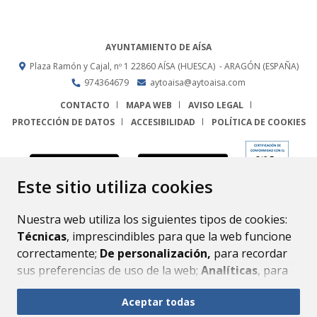
AYUNTAMIENTO DE AÍSA
Plaza Ramón y Cajal, nº 1
22860
AÍSA (HUESCA)
- ARAGÓN
(ESPAÑA)
974364679
aytoaisa@aytoaisa.com
CONTACTO
MAPA WEB
AVISO LEGAL
PROTECCIÓN DE DATOS
ACCESIBILIDAD
POLÍTICA DE COOKIES
ENLACE
Este sitio utiliza cookies
Nuestra web utiliza los siguientes tipos de cookies:
Técnicas
, imprescindibles para que la web funcione
correctamente;
De personalización,
para recordar
sus preferencias de uso de la web;
Analíticas
, para
mejorar el funcionamiento de la web y sus servicios.
Aceptar todas
Si acepta pulsando el botón
“Aceptar todas”