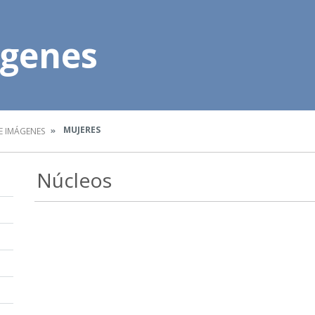
ágenes
MUJERES
E IMÁGENES
Núcleos