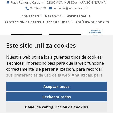
Plaza Ramón y Cajal, nº 1
22860
AÍSA (HUESCA)
- ARAGÓN
(ESPAÑA)
974364679
aytoaisa@aytoaisa.com
CONTACTO
MAPA WEB
AVISO LEGAL
PROTECCIÓN DE DATOS
ACCESIBILIDAD
POLÍTICA DE COOKIES
ENLACE
Este sitio utiliza cookies
Nuestra web utiliza los siguientes tipos de cookies:
Técnicas
, imprescindibles para que la web funcione
correctamente;
De personalización,
para recordar
sus preferencias de uso de la web;
Analíticas
, para
mejorar el funcionamiento de la web y sus servicios.
Aceptar todas
Si acepta pulsando el botón
“Aceptar todas”
Rechazar todas
consideramos que acepta su uso. Si pulsa el botón
“Rechazar todas”
o continúa navegando sin realizar
Panel de configuración de Cookies
ninguna acción, se guardarán las cookies técnicas