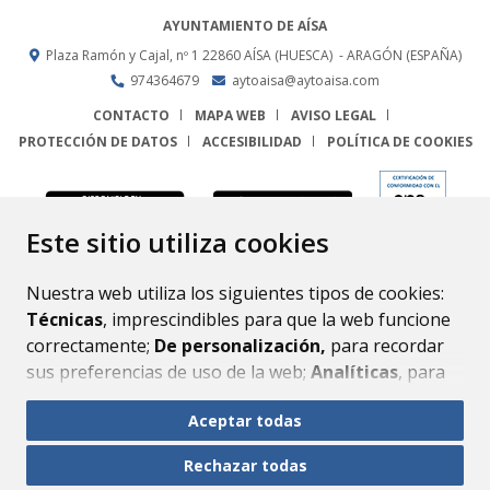
AYUNTAMIENTO DE AÍSA
Plaza Ramón y Cajal, nº 1
22860
AÍSA (HUESCA)
- ARAGÓN
(ESPAÑA)
974364679
aytoaisa@aytoaisa.com
CONTACTO
MAPA WEB
AVISO LEGAL
PROTECCIÓN DE DATOS
ACCESIBILIDAD
POLÍTICA DE COOKIES
ENLACE
Este sitio utiliza cookies
Nuestra web utiliza los siguientes tipos de cookies:
Técnicas
, imprescindibles para que la web funcione
correctamente;
De personalización,
para recordar
sus preferencias de uso de la web;
Analíticas
, para
mejorar el funcionamiento de la web y sus servicios.
Aceptar todas
Si acepta pulsando el botón
“Aceptar todas”
Rechazar todas
consideramos que acepta su uso. Si pulsa el botón