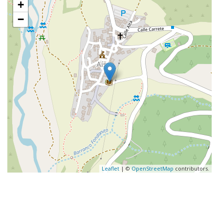
+
−
Leaflet
| ©
OpenStreetMap
contributors.