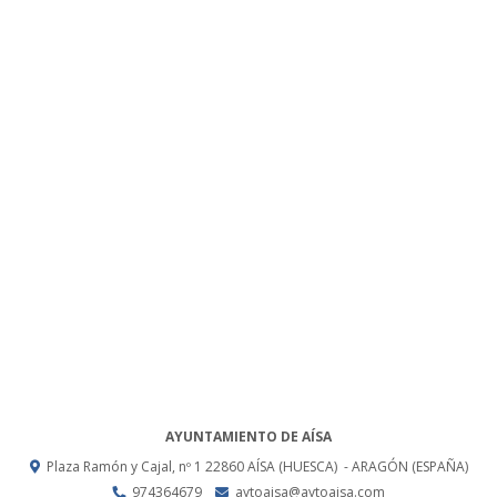
AYUNTAMIENTO DE AÍSA
Plaza Ramón y Cajal, nº 1
22860
AÍSA (HUESCA)
- ARAGÓN
(ESPAÑA)
974364679
aytoaisa@aytoaisa.com