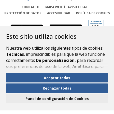
CONTACTO
MAPA WEB
AVISO LEGAL
PROTECCIÓN DE DATOS
ACCESIBILIDAD
POLÍTICA DE COOKIES
ENLACE
Este sitio utiliza cookies
Nuestra web utiliza los siguientes tipos de cookies:
Técnicas
, imprescindibles para que la web funcione
correctamente;
De personalización,
para recordar
sus preferencias de uso de la web;
Analíticas
, para
mejorar el funcionamiento de la web y sus servicios.
Aceptar todas
Si acepta pulsando el botón
“Aceptar todas”
Rechazar todas
consideramos que acepta su uso. Si pulsa el botón
“Rechazar todas”
o continúa navegando sin realizar
Panel de configuración de Cookies
ninguna acción, se guardarán las cookies técnicas
imprescindibles. Para personalizar sus preferencias
acceda al
“Panel de configuración de cookies”.