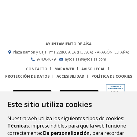
AYUNTAMIENTO DE AÍSA
Plaza Ramón y Cajal, nº 1
22860
AÍSA (HUESCA)
- ARAGÓN
(ESPAÑA)
974364679
aytoaisa@aytoaisa.com
CONTACTO
MAPA WEB
AVISO LEGAL
PROTECCIÓN DE DATOS
ACCESIBILIDAD
POLÍTICA DE COOKIES
ENLACE
Este sitio utiliza cookies
Nuestra web utiliza los siguientes tipos de cookies:
Técnicas
, imprescindibles para que la web funcione
correctamente;
De personalización,
para recordar