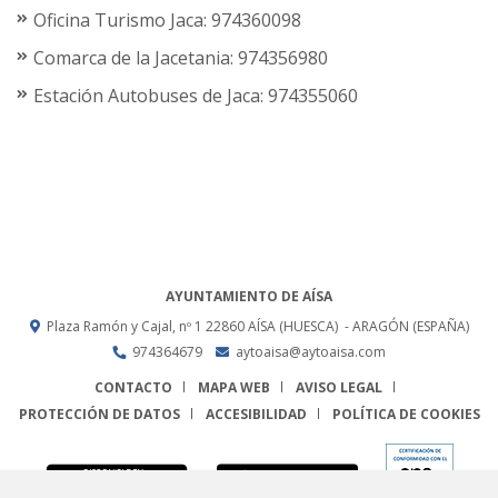
Oficina Turismo Jaca: 974360098
Comarca de la Jacetania: 974356980
Estación Autobuses de Jaca: 974355060
AYUNTAMIENTO DE AÍSA
Plaza Ramón y Cajal, nº 1
22860
AÍSA (HUESCA)
- ARAGÓN
(ESPAÑA)
974364679
aytoaisa@aytoaisa.com
CONTACTO
MAPA WEB
AVISO LEGAL
PROTECCIÓN DE DATOS
ACCESIBILIDAD
POLÍTICA DE COOKIES
ENLACE