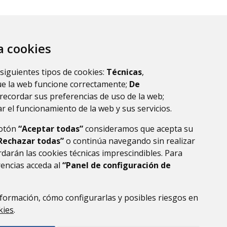
za cookies
 siguientes tipos de cookies:
Técnicas
,
ue la web funcione correctamente;
De
recordar sus preferencias de uso de la web;
r el funcionamiento de la web y sus servicios.
botón
“Aceptar todas”
consideramos que acepta su
Rechazar todas”
o continúa navegando sin realizar
darán las cookies técnicas imprescindibles. Para
rencias acceda al
“Panel de configuración de
DE DATOS
ACCESIBILIDAD
POLÍTICA DE COOKIES
ENLACE EXTERNO AL
formación, cómo configurarlas y posibles riesgos en
kies
.