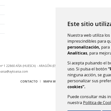
Este sitio utili
Nuestra web utiliza los
imprescindibles para q
personalización,
para 
Analíticas
, para mejora
Si acepta pulsando el 
 nº 1
22860
AÍSA (HUESCA)
- ARAGÓN
(ESPAÑA)
uso. Si pulsa el botón
“
oaisa@aytoaisa.com
ninguna acción, se guar
personalizar sus prefe
CONTACTO
MAPA WEB
AVISO LEGAL
PROTECCIÓN 
cookies”.
Puede consultar más in
nuestra
Política de Coo