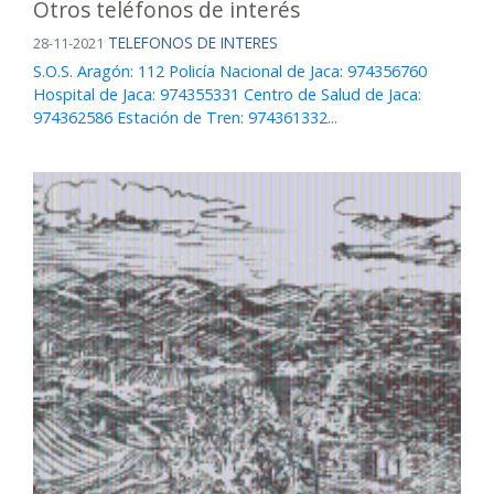
Otros teléfonos de interés
TELEFONOS DE INTERES
28-11-2021
S.O.S. Aragón: 112 Policía Nacional de Jaca: 974356760
Hospital de Jaca: 974355331 Centro de Salud de Jaca:
974362586 Estación de Tren: 974361332...