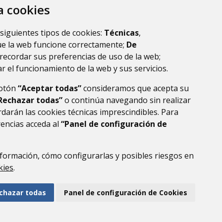
za cookies
 siguientes tipos de cookies:
Técnicas
,
ue la web funcione correctamente;
De
recordar sus preferencias de uso de la web;
guiente
r el funcionamiento de la web y sus servicios.
botón
“Aceptar todas”
consideramos que acepta su
Rechazar todas”
o continúa navegando sin realizar
darán las cookies técnicas imprescindibles. Para
rencias acceda al
“Panel de configuración de
formación, cómo configurarlas y posibles riesgos en
DE DATOS
ACCESIBILIDAD
POLÍTICA DE COOKIES
kies
.
ENLACE EXTERNO AL
chazar todas
Panel de configuración de Cookies