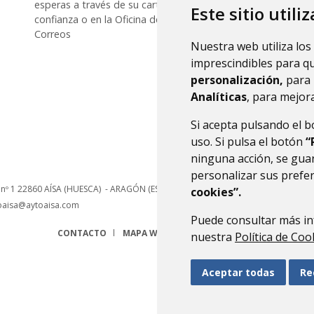
esperas a través de su cartero de
Este sitio utili
confianza o en la Oficina de
Correos
Nuestra web utiliza los
imprescindibles para q
personalización,
para 
Anterior
Si
Analíticas
, para mejora
Si acepta pulsando el 
uso. Si pulsa el botón
“
ninguna acción, se guar
personalizar sus prefe
 nº 1
22860
AÍSA (HUESCA)
- ARAGÓN
(ESPAÑA)
cookies”.
oaisa@aytoaisa.com
Puede consultar más in
CONTACTO
MAPA WEB
AVISO LEGAL
PROTECCIÓN 
nuestra
Política de Coo
Aceptar todas
Re