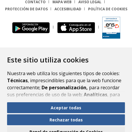
CONTACTO
MAPA WEB
AVISO LEGAL
PROTECCIÓN DE DATOS
ACCESIBILIDAD
POLÍTICA DE COOKIES
ENLACE
Este sitio utiliza cookies
Nuestra web utiliza los siguientes tipos de cookies:
Técnicas
, imprescindibles para que la web funcione
correctamente;
De personalización,
para recordar
sus preferencias de uso de la web;
Analíticas
, para
mejorar el funcionamiento de la web y sus servicios.
Aceptar todas
Si acepta pulsando el botón
“Aceptar todas”
Rechazar todas
consideramos que acepta su uso. Si pulsa el botón
“Rechazar todas”
o continúa navegando sin realizar
Panel de configuración de Cookies