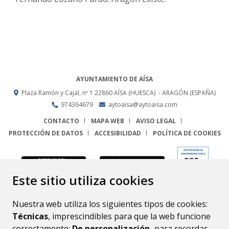
AYUNTAMIENTO DE AÍSA
Plaza Ramón y Cajal, nº 1
22860
AÍSA (HUESCA)
- ARAGÓN
(ESPAÑA)
974364679
aytoaisa@aytoaisa.com
CONTACTO
MAPA WEB
AVISO LEGAL
PROTECCIÓN DE DATOS
ACCESIBILIDAD
POLÍTICA DE COOKIES
ENLACE
Este sitio utiliza cookies
Nuestra web utiliza los siguientes tipos de cookies:
Técnicas
, imprescindibles para que la web funcione
correctamente;
De personalización,
para recordar