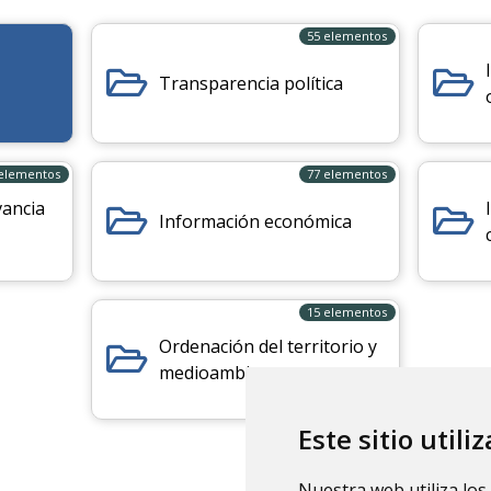
55 elementos
Transparencia política
 elementos
77 elementos
vancia
Información económica
15 elementos
Ordenación del territorio y
medioambiente
Este sitio utili
Nuestra web utiliza los