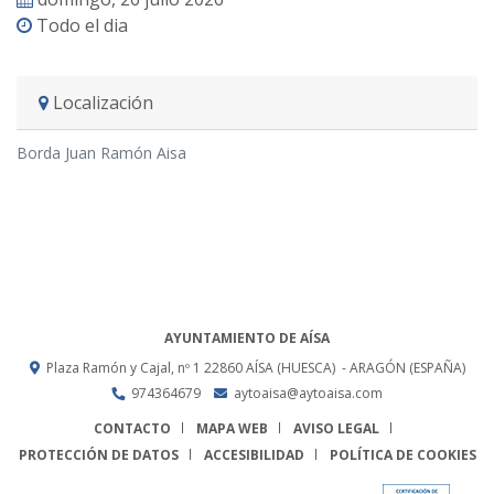
Todo el dia
Localización
Borda Juan Ramón Aisa
AYUNTAMIENTO DE AÍSA
Plaza Ramón y Cajal, nº 1
22860
AÍSA (HUESCA)
- ARAGÓN
(ESPAÑA)
974364679
aytoaisa@aytoaisa.com
CONTACTO
MAPA WEB
AVISO LEGAL
PROTECCIÓN DE DATOS
ACCESIBILIDAD
POLÍTICA DE COOKIES
ENLACE