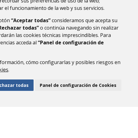
recordar sus preferencias de uso de la web;
r el funcionamiento de la web y sus servicios.
botón
“Aceptar todas”
consideramos que acepta su
Rechazar todas”
o continúa navegando sin realizar
darán las cookies técnicas imprescindibles. Para
rencias acceda al
“Panel de configuración de
formación, cómo configurarlas y posibles riesgos en
DE DATOS
ACCESIBILIDAD
POLÍTICA DE COOKIES
kies
.
ENLACE EXTERNO AL
chazar todas
Panel de configuración de Cookies