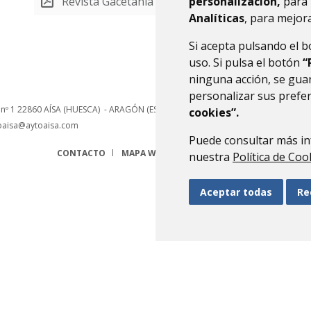
Revista Gacetania
personalización,
para 
(PDF 3,5 MB)
Analíticas
, para mejora
Si acepta pulsando el 
uso. Si pulsa el botón
“
ninguna acción, se guar
personalizar sus prefe
 nº 1
22860
AÍSA (HUESCA)
- ARAGÓN
(ESPAÑA)
cookies”.
oaisa@aytoaisa.com
Puede consultar más in
CONTACTO
MAPA WEB
AVISO LEGAL
PROTECCIÓN 
nuestra
Política de Coo
Aceptar todas
Re