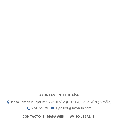
AYUNTAMIENTO DE AÍSA
Plaza Ramón y Cajal, nº 1
22860
AÍSA (HUESCA)
- ARAGÓN
(ESPAÑA)
974364679
aytoaisa@aytoaisa.com
CONTACTO
MAPA WEB
AVISO LEGAL