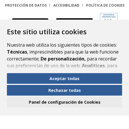
PROTECCIÓN DE DATOS
ACCESIBILIDAD
POLÍTICA DE COOKIES
ENLACE
Este sitio utiliza cookies
Nuestra web utiliza los siguientes tipos de cookies:
Técnicas
, imprescindibles para que la web funcione
correctamente;
De personalización,
para recordar
sus preferencias de uso de la web;
Analíticas
, para
mejorar el funcionamiento de la web y sus servicios.
Aceptar todas
Si acepta pulsando el botón
“Aceptar todas”
Rechazar todas
consideramos que acepta su uso. Si pulsa el botón
“Rechazar todas”
o continúa navegando sin realizar
Panel de configuración de Cookies
ninguna acción, se guardarán las cookies técnicas
imprescindibles. Para personalizar sus preferencias
acceda al
“Panel de configuración de cookies”.