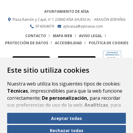
AYUNTAMIENTO DE AÍSA
Plaza Ramón y Cajal, nº 1
22860
AÍSA (HUESCA)
- ARAGÓN
(ESPAÑA)
974364679
aytoaisa@aytoaisa.com
CONTACTO
MAPA WEB
AVISO LEGAL
PROTECCIÓN DE DATOS
ACCESIBILIDAD
POLÍTICA DE COOKIES
ENLACE
Este sitio utiliza cookies
Nuestra web utiliza los siguientes tipos de cookies:
Técnicas
, imprescindibles para que la web funcione
correctamente;
De personalización,
para recordar
sus preferencias de uso de la web;
Analíticas
, para
mejorar el funcionamiento de la web y sus servicios.
Aceptar todas
Si acepta pulsando el botón
“Aceptar todas”
Rechazar todas
consideramos que acepta su uso. Si pulsa el botón