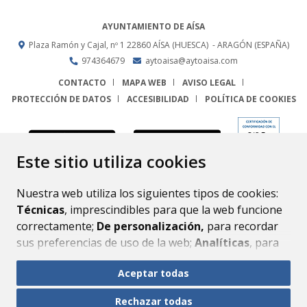
AYUNTAMIENTO DE AÍSA
Plaza Ramón y Cajal, nº 1
22860
AÍSA (HUESCA)
- ARAGÓN
(ESPAÑA)
974364679
aytoaisa@aytoaisa.com
CONTACTO
MAPA WEB
AVISO LEGAL
PROTECCIÓN DE DATOS
ACCESIBILIDAD
POLÍTICA DE COOKIES
ENLACE
Este sitio utiliza cookies
Nuestra web utiliza los siguientes tipos de cookies:
Técnicas
, imprescindibles para que la web funcione
correctamente;
De personalización,
para recordar
sus preferencias de uso de la web;
Analíticas
, para
mejorar el funcionamiento de la web y sus servicios.
Aceptar todas
Si acepta pulsando el botón
“Aceptar todas”
Rechazar todas
consideramos que acepta su uso. Si pulsa el botón