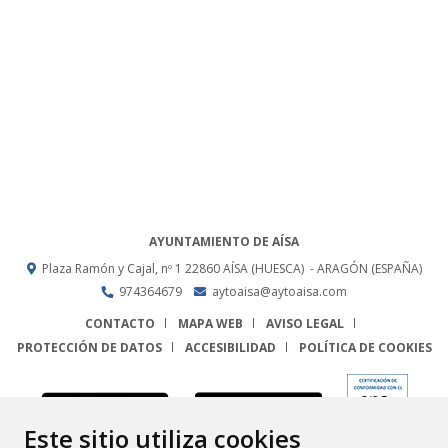
AYUNTAMIENTO DE AÍSA
Plaza Ramón y Cajal, nº 1
22860
AÍSA (HUESCA)
- ARAGÓN
(ESPAÑA)
974364679
aytoaisa@aytoaisa.com
CONTACTO
MAPA WEB
AVISO LEGAL
PROTECCIÓN DE DATOS
ACCESIBILIDAD
POLÍTICA DE COOKIES
ENLACE
Este sitio utiliza cookies