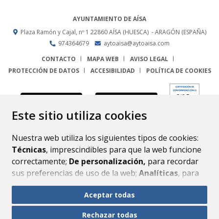
AYUNTAMIENTO DE AÍSA
Plaza Ramón y Cajal, nº 1
22860
AÍSA (HUESCA)
- ARAGÓN
(ESPAÑA)
974364679
aytoaisa@aytoaisa.com
CONTACTO
MAPA WEB
AVISO LEGAL
PROTECCIÓN DE DATOS
ACCESIBILIDAD
POLÍTICA DE COOKIES
ENLACE
Este sitio utiliza cookies
Nuestra web utiliza los siguientes tipos de cookies:
Técnicas
, imprescindibles para que la web funcione
correctamente;
De personalización,
para recordar
sus preferencias de uso de la web;
Analíticas
, para
mejorar el funcionamiento de la web y sus servicios.
Aceptar todas
Si acepta pulsando el botón
“Aceptar todas”
Rechazar todas
consideramos que acepta su uso. Si pulsa el botón