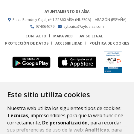
AYUNTAMIENTO DE AÍSA
Plaza Ramón y Cajal, nº 1
22860
AÍSA (HUESCA)
- ARAGÓN
(ESPAÑA)
974364679
aytoaisa@aytoaisa.com
CONTACTO
MAPA WEB
AVISO LEGAL
PROTECCIÓN DE DATOS
ACCESIBILIDAD
POLÍTICA DE COOKIES
ENLACE
Este sitio utiliza cookies
Nuestra web utiliza los siguientes tipos de cookies:
Técnicas
, imprescindibles para que la web funcione
correctamente;
De personalización,
para recordar
sus preferencias de uso de la web;
Analíticas
, para