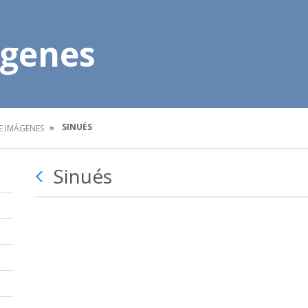
ágenes
SINUÉS
E IMÁGENES
Sinués