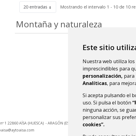
20 entradas
Mostrando el intervalo 1 - 10 de 10 r
Montaña y naturaleza
Este sitio utili
Nuestra web utiliza los
imprescindibles para q
personalización,
para 
Analíticas
, para mejora
Si acepta pulsando el 
uso. Si pulsa el botón
“
ninguna acción, se guar
personalizar sus prefe
 nº 1
22860
AÍSA (HUESCA)
- ARAGÓN
(ESPAÑA)
cookies”.
oaisa@aytoaisa.com