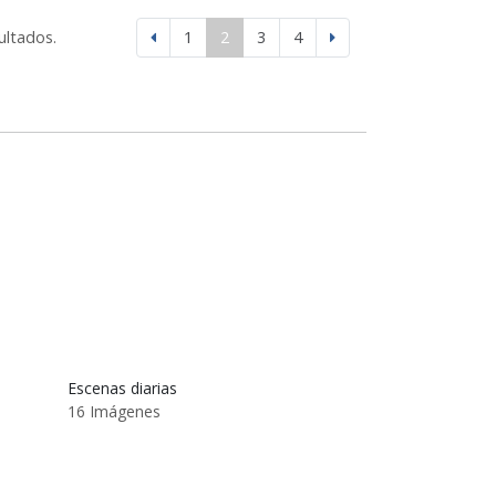
ultados.
1
2
3
4
Escenas diarias
16 Imágenes