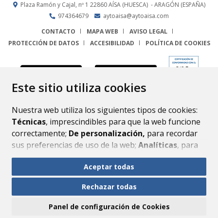
Plaza Ramón y Cajal, nº 1
22860
AÍSA (HUESCA)
- ARAGÓN
(ESPAÑA)
974364679
aytoaisa@aytoaisa.com
CONTACTO
MAPA WEB
AVISO LEGAL
PROTECCIÓN DE DATOS
ACCESIBILIDAD
POLÍTICA DE COOKIES
ENLACE
Este sitio utiliza cookies
Nuestra web utiliza los siguientes tipos de cookies:
Técnicas
, imprescindibles para que la web funcione
correctamente;
De personalización,
para recordar
sus preferencias de uso de la web;
Analíticas
, para
mejorar el funcionamiento de la web y sus servicios.
Aceptar todas
Si acepta pulsando el botón
“Aceptar todas”
Rechazar todas
consideramos que acepta su uso. Si pulsa el botón
“Rechazar todas”
o continúa navegando sin realizar
Panel de configuración de Cookies
ninguna acción, se guardarán las cookies técnicas