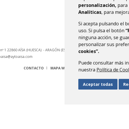
personalización,
para 
Analíticas
, para mejora
Si acepta pulsando el 
uso. Si pulsa el botón
“
ninguna acción, se guar
personalizar sus prefe
 nº 1
22860
AÍSA (HUESCA)
- ARAGÓN
(ESPAÑA)
cookies”.
oaisa@aytoaisa.com
Puede consultar más in
CONTACTO
MAPA WEB
AVISO LEGAL
PROTECCIÓN 
nuestra
Política de Coo
Aceptar todas
Re