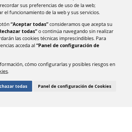
recordar sus preferencias de uso de la web;
r el funcionamiento de la web y sus servicios.
botón
“Aceptar todas”
consideramos que acepta su
Rechazar todas”
o continúa navegando sin realizar
darán las cookies técnicas imprescindibles. Para
rencias acceda al
“Panel de configuración de
formación, cómo configurarlas y posibles riesgos en
DE DATOS
ACCESIBILIDAD
POLÍTICA DE COOKIES
kies
.
ENLACE EXTERNO AL
chazar todas
Panel de configuración de Cookies