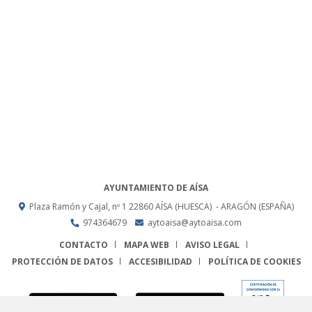
AYUNTAMIENTO DE AÍSA
Plaza Ramón y Cajal, nº 1
22860
AÍSA (HUESCA)
- ARAGÓN
(ESPAÑA)
974364679
aytoaisa@aytoaisa.com
CONTACTO
MAPA WEB
AVISO LEGAL
PROTECCIÓN DE DATOS
ACCESIBILIDAD
POLÍTICA DE COOKIES
ENLACE