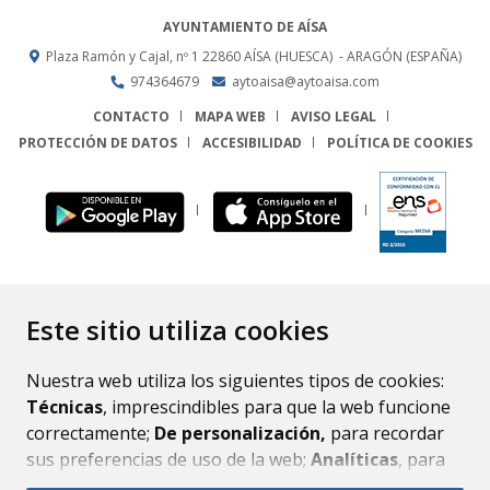
AYUNTAMIENTO DE AÍSA
Plaza Ramón y Cajal, nº 1
22860
AÍSA (HUESCA)
- ARAGÓN
(ESPAÑA)
974364679
aytoaisa@aytoaisa.com
CONTACTO
MAPA WEB
AVISO LEGAL
PROTECCIÓN DE DATOS
ACCESIBILIDAD
POLÍTICA DE COOKIES
ENLACE
Este sitio utiliza cookies
Nuestra web utiliza los siguientes tipos de cookies:
Técnicas
, imprescindibles para que la web funcione
correctamente;
De personalización,
para recordar
sus preferencias de uso de la web;
Analíticas
, para
mejorar el funcionamiento de la web y sus servicios.