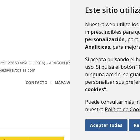
Este sitio utili
Nuestra web utiliza los
imprescindibles para q
personalización,
para 
Analíticas
, para mejora
Si acepta pulsando el 
 nº 1
22860
AÍSA (HUESCA)
- ARAGÓN
(ESPAÑA)
uso. Si pulsa el botón
“
oaisa@aytoaisa.com
ninguna acción, se guar
personalizar sus prefe
CONTACTO
MAPA WEB
AVISO LEGAL
PROTECCIÓN 
cookies”.
Puede consultar más in
nuestra
Política de Coo
Aceptar todas
Re