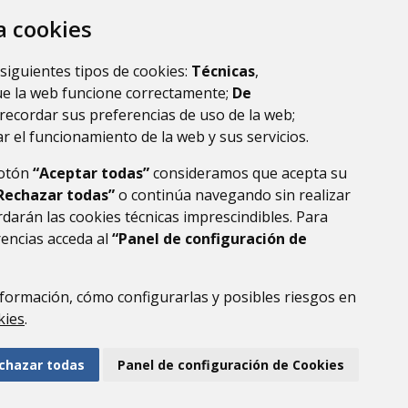
za cookies
 siguientes tipos de cookies:
Técnicas
,
ue la web funcione correctamente;
De
recordar sus preferencias de uso de la web;
r el funcionamiento de la web y sus servicios.
botón
“Aceptar todas”
consideramos que acepta su
Rechazar todas”
o continúa navegando sin realizar
darán las cookies técnicas imprescindibles. Para
rencias acceda al
“Panel de configuración de
DE DATOS
ACCESIBILIDAD
POLÍTICA DE COOKIES
ENLACE EXTERNO AL
formación, cómo configurarlas y posibles riesgos en
kies
.
chazar todas
Panel de configuración de Cookies