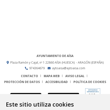
AYUNTAMIENTO DE AÍSA
Plaza Ramón y Cajal, nº 1
22860
AÍSA (HUESCA)
- ARAGÓN
(ESPAÑA)
974364679
aytoaisa@aytoaisa.com
CONTACTO
MAPA WEB
AVISO LEGAL
PROTECCIÓN DE DATOS
ACCESIBILIDAD
POLÍTICA DE COOKIES
ENLACE
Este sitio utiliza cookies