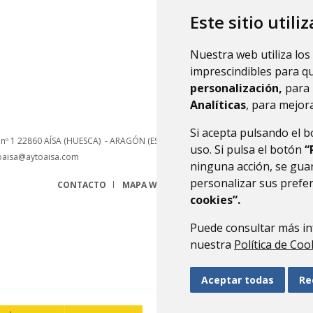
Este sitio utili
Nuestra web utiliza los
imprescindibles para q
personalización,
para 
Analíticas
, para mejora
Si acepta pulsando el 
 nº 1
22860
AÍSA (HUESCA)
- ARAGÓN
(ESPAÑA)
uso. Si pulsa el botón
“
oaisa@aytoaisa.com
ninguna acción, se guar
personalizar sus prefe
CONTACTO
MAPA WEB
AVISO LEGAL
PROTECCIÓN 
cookies”.
Puede consultar más in
nuestra
Política de Coo
Aceptar todas
Re