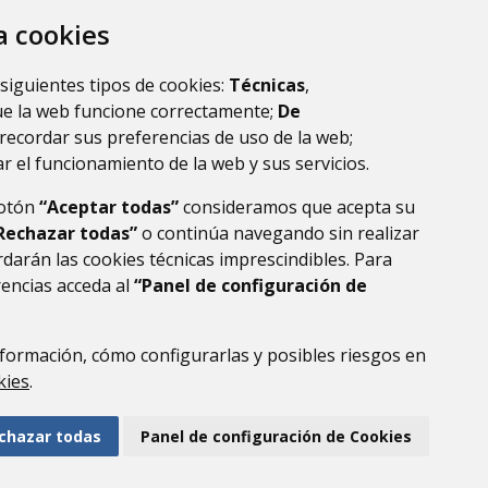
za cookies
 siguientes tipos de cookies:
Técnicas
,
ue la web funcione correctamente;
De
recordar sus preferencias de uso de la web;
r el funcionamiento de la web y sus servicios.
botón
“Aceptar todas”
consideramos que acepta su
Rechazar todas”
o continúa navegando sin realizar
darán las cookies técnicas imprescindibles. Para
rencias acceda al
“Panel de configuración de
DE DATOS
ACCESIBILIDAD
POLÍTICA DE COOKIES
ENLACE EXTERNO AL
formación, cómo configurarlas y posibles riesgos en
kies
.
chazar todas
Panel de configuración de Cookies