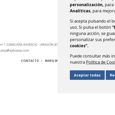
personalización,
para 
Analíticas
, para mejora
Si acepta pulsando el 
uso. Si pulsa el botón
“
ninguna acción, se guar
personalizar sus prefe
 nº 1
22860
AÍSA (HUESCA)
- ARAGÓN
(ESPAÑA)
cookies”.
oaisa@aytoaisa.com
Puede consultar más in
CONTACTO
MAPA WEB
AVISO LEGAL
PROTECCIÓN 
nuestra
Política de Coo
Aceptar todas
Re