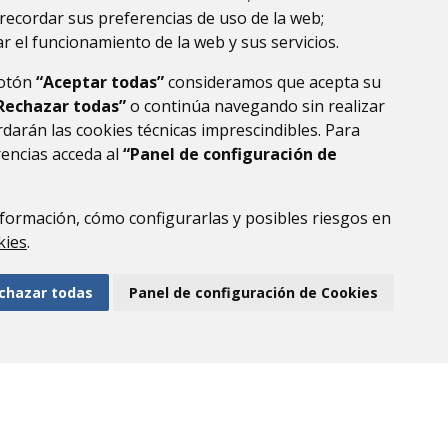
recordar sus preferencias de uso de la web;
r el funcionamiento de la web y sus servicios.
botón
“Aceptar todas”
consideramos que acepta su
Rechazar todas”
o continúa navegando sin realizar
darán las cookies técnicas imprescindibles. Para
rencias acceda al
“Panel de configuración de
formación, cómo configurarlas y posibles riesgos en
DE DATOS
ACCESIBILIDAD
POLÍTICA DE COOKIES
kies
.
ENLACE EXTERNO AL
chazar todas
Panel de configuración de Cookies