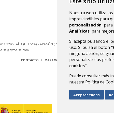
Este sitio utili
Nuestra web utiliza los
imprescindibles para q
personalización,
para 
Analíticas
, para mejora
Si acepta pulsando el 
 nº 1
22860
AÍSA (HUESCA)
- ARAGÓN
(ESPAÑA)
uso. Si pulsa el botón
“
oaisa@aytoaisa.com
ninguna acción, se guar
personalizar sus prefe
CONTACTO
MAPA WEB
AVISO LEGAL
PROTECCIÓN 
cookies”.
Puede consultar más in
nuestra
Política de Coo
Aceptar todas
Re