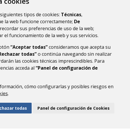
za cookies
 siguientes tipos de cookies:
Técnicas
,
ue la web funcione correctamente;
De
recordar sus preferencias de uso de la web;
r el funcionamiento de la web y sus servicios.
botón
“Aceptar todas”
consideramos que acepta su
Rechazar todas”
o continúa navegando sin realizar
darán las cookies técnicas imprescindibles. Para
rencias acceda al
“Panel de configuración de
DE DATOS
ACCESIBILIDAD
POLÍTICA DE COOKIES
ENLACE EXTERNO AL
formación, cómo configurarlas y posibles riesgos en
kies
.
chazar todas
Panel de configuración de Cookies